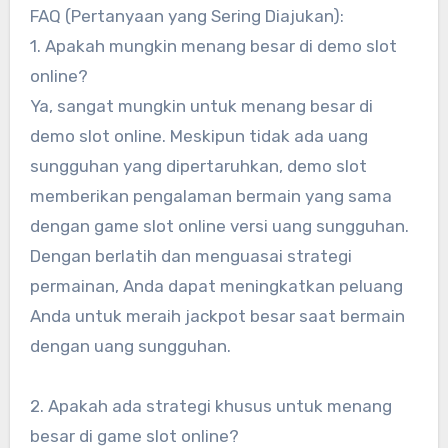
FAQ (Pertanyaan yang Sering Diajukan):
1. Apakah mungkin menang besar di demo slot
online?
Ya, sangat mungkin untuk menang besar di
demo slot online. Meskipun tidak ada uang
sungguhan yang dipertaruhkan, demo slot
memberikan pengalaman bermain yang sama
dengan game slot online versi uang sungguhan.
Dengan berlatih dan menguasai strategi
permainan, Anda dapat meningkatkan peluang
Anda untuk meraih jackpot besar saat bermain
dengan uang sungguhan.
2. Apakah ada strategi khusus untuk menang
besar di game slot online?