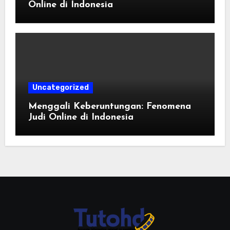
Online di Indonesia
Uncategorized
Menggali Keberuntungan: Fenomena
Judi Online di Indonesia