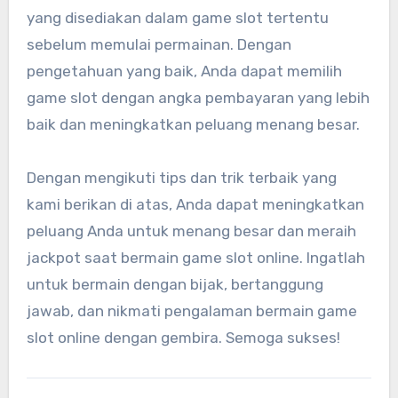
yang disediakan dalam game slot tertentu
sebelum memulai permainan. Dengan
pengetahuan yang baik, Anda dapat memilih
game slot dengan angka pembayaran yang lebih
baik dan meningkatkan peluang menang besar.
Dengan mengikuti tips dan trik terbaik yang
kami berikan di atas, Anda dapat meningkatkan
peluang Anda untuk menang besar dan meraih
jackpot saat bermain game slot online. Ingatlah
untuk bermain dengan bijak, bertanggung
jawab, dan nikmati pengalaman bermain game
slot online dengan gembira. Semoga sukses!