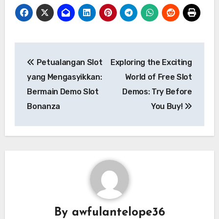
Post
Petualangan Slot
Exploring the Exciting
navigation
yang Mengasyikkan:
World of Free Slot
Bermain Demo Slot
Demos: Try Before
Bonanza
You Buy!
By
awfulantelope36