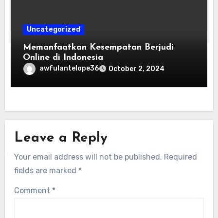
Uncategorized
Memanfaatkan Kesempatan Berjudi
Online di Indonesia
awfulantelope36
October 2, 2024
Leave a Reply
Your email address will not be published.
Required
fields are marked
*
Comment
*