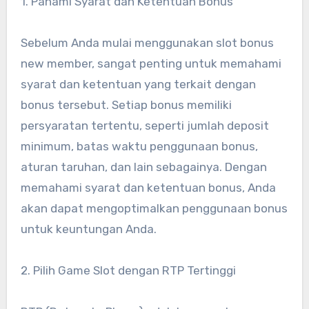
1. Pahami Syarat dan Ketentuan Bonus
Sebelum Anda mulai menggunakan slot bonus
new member, sangat penting untuk memahami
syarat dan ketentuan yang terkait dengan
bonus tersebut. Setiap bonus memiliki
persyaratan tertentu, seperti jumlah deposit
minimum, batas waktu penggunaan bonus,
aturan taruhan, dan lain sebagainya. Dengan
memahami syarat dan ketentuan bonus, Anda
akan dapat mengoptimalkan penggunaan bonus
untuk keuntungan Anda.
2. Pilih Game Slot dengan RTP Tertinggi