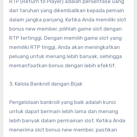
RTP (Return to Player) adalah persentase uang
dari taruhan yang dikembalikan kepada pemain
dalam jangka panjang. Ketika Anda memiliki slot
bonus new member, pilihlah game slot dengan
RTP tertinggi. Dengan memilih game slot yang
memiliki RTP tinggi, Anda akan meningkatkan
peluang untuk menang lebih banyak, sehingga
memanfaatkan bonus dengan lebih efektif.
3. Kelola Bankroll dengan Bijak
Pengelolaan bankroll yang baik adalah kunci
untuk dapat bermain lebih lama dan menang
lebih banyak dalam permainan slot. Ketika Anda
menerima slot bonus new member, pastikan