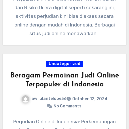
dan Risiko Di era digital seperti sekarang ini,
aktivitas perjudian kini bisa diakses secara
online dengan mudah di Indonesia. Berbagai
situs judi online menawarkan…
Uncategorized
Beragam Permainan Judi Online
Terpopuler di Indonesia
awfulantelope36
October 12, 2024
No Comments
Perjudian Online di Indonesia: Perkembangan