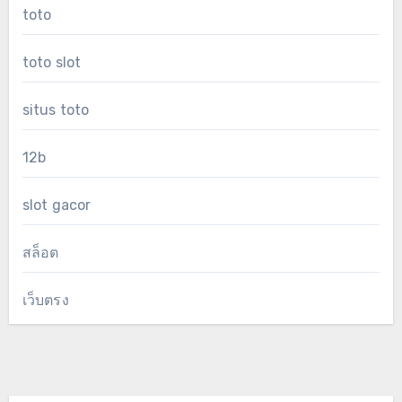
toto
toto slot
situs toto
12b
slot gacor
สล็อต
เว็บตรง