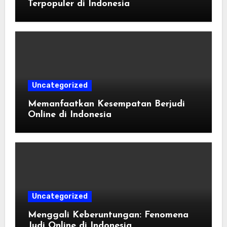
Terpopuler di Indonesia
Uncategorized
Memanfaatkan Kesempatan Berjudi
Online di Indonesia
Uncategorized
Menggali Keberuntungan: Fenomena
Judi Online di Indonesia